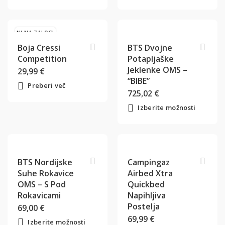
NI NA ZALOGI
Boja Cressi
BTS Dvojne
Competition
Potapljaške
Jeklenke OMS –
29,99
€
“BIBE”
Preberi več
725,02
€
Izberite možnosti
BTS Nordijske
Campingaz
Suhe Rokavice
Airbed Xtra
OMS – S Pod
Quickbed
Rokavicami
Napihljiva
Postelja
69,00
€
69,99
€
Izberite možnosti