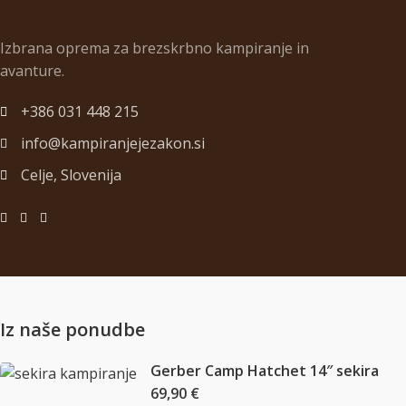
Izbrana oprema za brezskrbno kampiranje in
avanture.
+386 031 448 215
info@kampiranjejezakon.si
Celje, Slovenija
Iz naše ponudbe
Gerber Camp Hatchet 14″ sekira
69,90
€