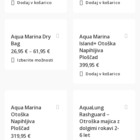
Dodaj v košarico
Dodaj v košarico
Aqua Marina Dry
Aqua Marina
Bag
Island+ Otoška
Napihljiva
26,95
€
–
61,95
€
Ploščad
Izberite možnosti
399,95
€
Dodaj v košarico
Aqua Marina
AquaLung
Otoška
Rashguard –
Napihljiva
Otroška majica z
Ploščad
dolgimi rokavi 2-
6 let
319,95
€